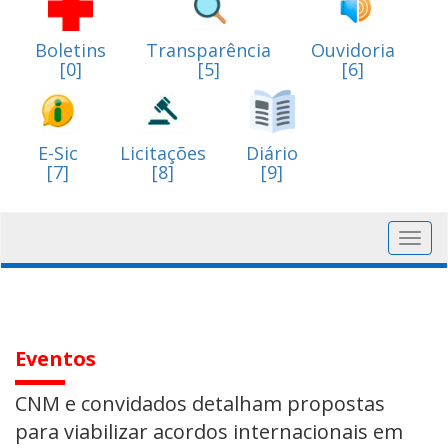
Boletins
Transparência
Ouvidoria
[0]
[5]
[6]
E-Sic
Licitações
Diário
[7]
[8]
[9]
Toggl
navig
Eventos
CNM e convidados detalham propostas
para viabilizar acordos internacionais em