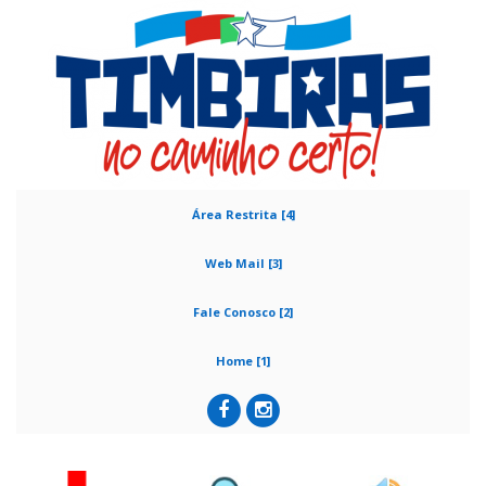
Área Restrita [4]
Web Mail [3]
Fale Conosco [2]
Home [1]