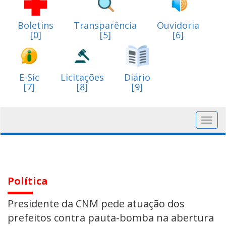
Boletins
Transparência
Ouvidoria
[0]
[5]
[6]
E-Sic
Licitações
Diário
[7]
[8]
[9]
Toggl
navig
Política
Presidente da CNM pede atuação dos
prefeitos contra pauta-bomba na abertura