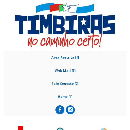
Área Restrita [4]
Web Mail [3]
Fale Conosco [2]
Home [1]