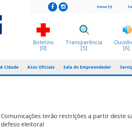
Home [1]
Fa
Boletins
Transparência
Ouvido
[0]
[5]
[6]
A Cidade
Atos Oficiais
Sala do Empreendedor
Servi
as Comunicações terão restrições a partir deste 
defeso eleitoral