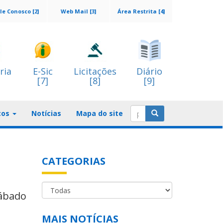
le Conosco [2]
Web Mail [3]
Área Restrita [4]
ria
E-Sic
Licitações
Diário
[7]
[8]
[9]
ços
Notícias
Mapa do site
CATEGORIAS
sábado
MAIS NOTÍCIAS