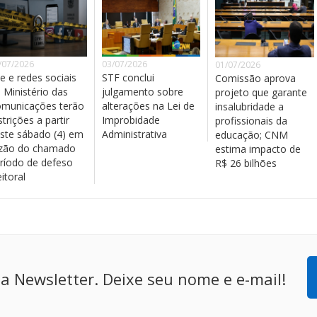
/07/2026
03/07/2026
01/07/2026
te e redes sociais
STF conclui
Comissão aprova
 Ministério das
julgamento sobre
projeto que garante
municações terão
alterações na Lei de
insalubridade a
strições a partir
Improbidade
profissionais da
ste sábado (4) em
Administrativa
educação; CNM
zão do chamado
estima impacto de
ríodo de defeso
R$ 26 bilhões
eitoral
a Newsletter. Deixe seu nome e e-mail!