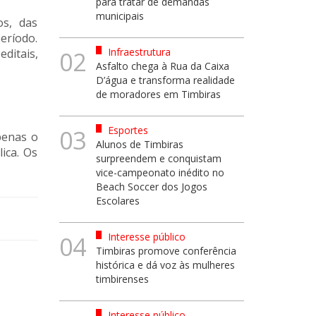
para tratar de demandas
municipais
os, das
eríodo.
Infraestrutura
ditais,
02
Asfalto chega à Rua da Caixa
D’água e transforma realidade
de moradores em Timbiras
Esportes
03
penas o
Alunos de Timbiras
ica. Os
surpreendem e conquistam
vice-campeonato inédito no
Beach Soccer dos Jogos
Escolares
Interesse público
04
Timbiras promove conferência
histórica e dá voz às mulheres
timbirenses
Interesse público