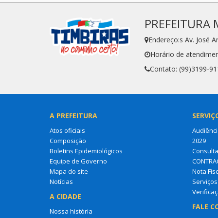
PREFEITURA 
Endereço:s Av. José 
Horário de atendimen
Contato: (99)3199-91
A PREFEITURA
SERVIÇ
Atos oficiais
Audiênci
Composição
2029
Boletins Epidemiológicos
Consult
Equipe de Governo
CONTRA
Mapa do site
Nota Fisc
Notícias
Serviços 
Verifica
A CIDADE
FALE C
Nossa história