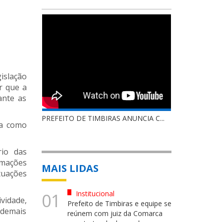
islação
r que a
ante as
PREFEITO DE TIMBIRAS ANUNCIA C...
da como
rio das
rmações
MAIS LIDAS
tuações
Institucional
01
vidade,
Prefeito de Timbiras e equipe se
e demais
reúnem com juiz da Comarca