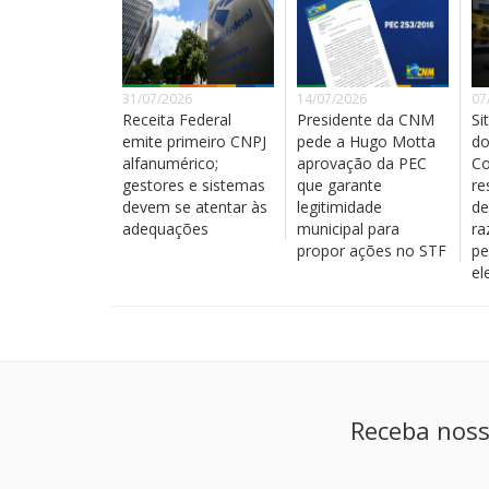
31/07/2026
14/07/2026
07
Receita Federal
Presidente da CNM
Si
emite primeiro CNPJ
pede a Hugo Motta
do
alfanumérico;
aprovação da PEC
Co
gestores e sistemas
que garante
re
devem se atentar às
legitimidade
de
adequações
municipal para
ra
propor ações no STF
pe
el
Receba noss