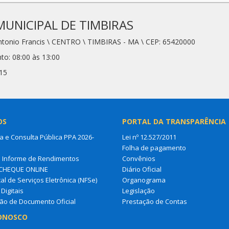
MUNICIPAL DE TIMBIRAS
Antonio Francis \ CENTRO \ TIMBIRAS - MA \ CEP: 65420000
to: 08:00 às 13:00
15
OS
PORTAL DA TRANSPARÊNCIA
a e Consulta Pública PPA 2026-
Lei nº 12.527/2011
Folha de pagamento
a Informe de Rendimentos
Convênios
CHEQUE ONLINE
Diário Oficial
al de Serviços Eletrônica (NFSe)
Organograma
Digitais
Legislação
ção de Documento Oficial
Prestação de Contas
ONOSCO