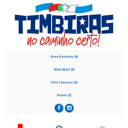
Área Restrita [4]
Web Mail [3]
Fale Conosco [2]
Home [1]