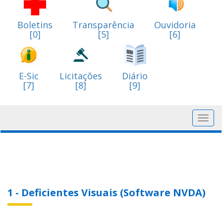
Boletins
Transparência
Ouvidoria
[0]
[5]
[6]
E-Sic
Licitações
Diário
[7]
[8]
[9]
Toggl
navig
1 - Deficientes Visuais (Software NVDA)